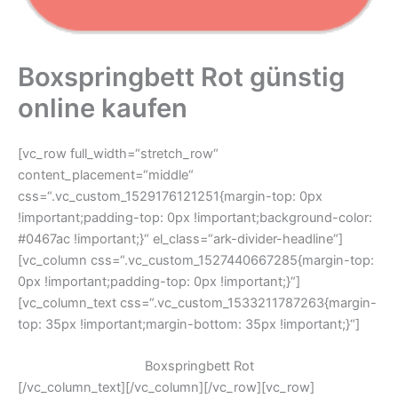
Boxspringbett Rot günstig
online kaufen
[vc_row full_width=“stretch_row“
content_placement=“middle“
css=“.vc_custom_1529176121251{margin-top: 0px
!important;padding-top: 0px !important;background-color:
#0467ac !important;}“ el_class=“ark-divider-headline“]
[vc_column css=“.vc_custom_1527440667285{margin-top:
0px !important;padding-top: 0px !important;}“]
[vc_column_text css=“.vc_custom_1533211787263{margin-
top: 35px !important;margin-bottom: 35px !important;}“]
Boxspringbett Rot
[/vc_column_text][/vc_column][/vc_row][vc_row]