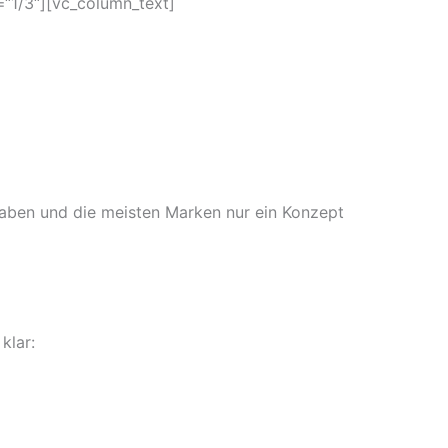
“1/3“][vc_column_text]
haben und die meisten Marken nur ein Konzept
klar: