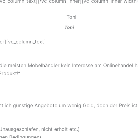
c_column_text][/vc_column_inner][vc_column_inner width=
Toni
er][vc_column_text]
s die meisten Möbelhändler kein Interesse am Onlinehandel 
Produkt!“
tlich günstige Angebote um wenig Geld, doch der Preis ist 
nausgeschlafen, nicht erholt etc.)
igen Bedingungen)