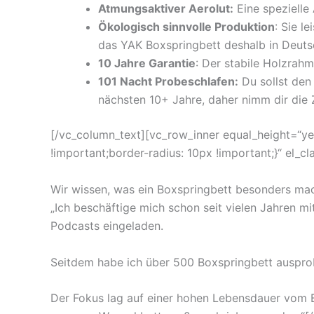
Atmungsaktiver Aerolut:
Eine spezielle
Ökologisch sinnvolle Produktion
: Sie l
das YAK Boxspringbett deshalb in Deut
10 Jahre Garantie
: Der stabile Holzrah
101 Nacht Probeschlafen:
Du sollst den
nächsten 10+ Jahre, daher nimm dir die 
[/vc_column_text][vc_row_inner equal_height=“y
!important;border-radius: 10px !important;}“ el_
Wir wissen, was ein Boxspringbett besonders ma
„Ich beschäftige mich schon seit vielen Jahren m
Podcasts eingeladen.
Seitdem habe ich über 500 Boxspringbett ausprob
Der Fokus lag auf einer hohen Lebensdauer vom B