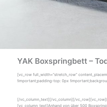
YAK Boxspringbett – Tod
[vc_row full_width=“stretch_row“ content_place
!important;padding-top: 0px !important;backgrou
[/vc_column_text][/vc_column][/vc_row][vc_row]
[vc_column_text]Anhand von über 500 Boxspring