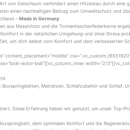
 Art von Gelschaum verhindert einen Hitzestau durch eine g
eisten einen nachhaltigen Beitrag zum Umweltschutz und ü
schland –
Made in Germany
men aus Massivholz und die Tonnentaschenfederkerne ergebe
 Komfort in der natürlichen Umgehung und ohne Stress probi
Zeit, um dich selbst vom Komfort und dem verbesserten Sc
es“ content_placement=“middle“ css=“.vc_custom_16551920
class=“boki-autor-bsb“][vc_column_inner width=“2/3″][vc_co
cht
it Boxspringbetten, Matratzen, Schlafzubehör und Schlaf. Un
iert. Diese Erfahrung haben wir genutzt, um unser Top-Pr
oxspringbett, dem optimalen Komfort und die Regeneration 