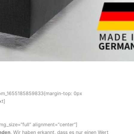
ustom_1655185859833{margin-top: 0px
xt]
g_size=“full“ alignment=“center“]
unden
. Wir haben erkannt, dass es nur einen Wert