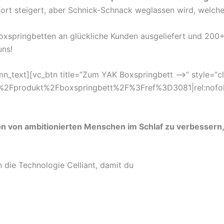
ort steigert, aber Schnick-Schnack weglassen wird, welche
Boxspringbetten an glückliche Kunden ausgeliefert und 200
uns!
n_text][vc_btn title=“Zum YAK Boxspringbett ⟶“ style=“clas
%2Fprodukt%2Fboxspringbett%2F%3Fref%3D3081|rel:nofol
on von ambitionierten Menschen im Schlaf zu verbessern, 
n die Technologie Celliant, damit du