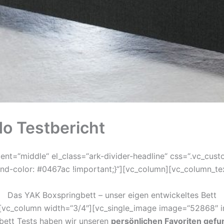
o Testbericht
ment=“middle“ el_class=“ark-divider-headline“ css=“.vc_c
nd-color: #0467ac !important;}“][vc_column][vc_column_te
Das YAK Boxspringbett – unser eigen entwickeltes Bett
[vc_column width=“3/4″][vc_single_image image=“52868″ im
bett Tests haben wir unseren
persönlichen Favoriten gef