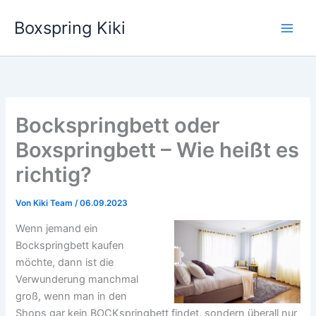
Zum
Boxspring Kiki
Inhalt
springen
Bockspringbett oder
Boxspringbett – Wie heißt es
richtig?
Von
Kiki Team
/
06.09.2023
Wenn jemand ein
Bockspringbett kaufen
möchte, dann ist die
Verwunderung manchmal
groß, wenn man in den
Shops gar kein BOCKspringbett findet, sondern überall nur