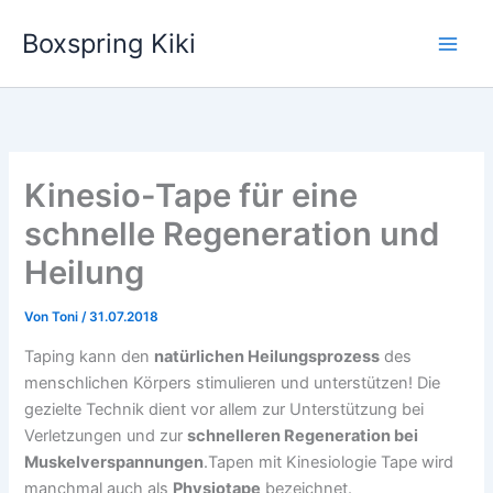
Zum
Boxspring Kiki
Inhalt
springen
Kinesio-Tape für eine
schnelle Regeneration und
Heilung
Von
Toni
/
31.07.2018
Taping kann den
natürlichen Heilungsprozess
des
menschlichen Körpers stimulieren und unterstützen! Die
gezielte Technik dient vor allem zur Unterstützung bei
Verletzungen und zur
schnelleren Regeneration bei
Muskelverspannungen
.Tapen mit Kinesiologie Tape wird
manchmal auch als
Physiotape
bezeichnet.