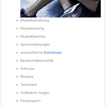
Muskelverhärtung
Muskelzerrung
Muskelfaserriss
Sportverletzungen
unspezifische
Schmerzen
Bandscheibenvorfall
Arthrose
Rheuma
Tennisarm
Golferarm/-bogen
Fersensporn