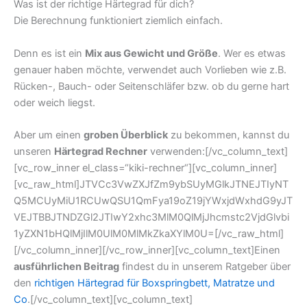
Was ist der richtige Härtegrad für dich?
Die Berechnung funktioniert ziemlich einfach.
Denn es ist ein
Mix aus Gewicht und Größe
. Wer es etwas
genauer haben möchte, verwendet auch Vorlieben wie z.B.
Rücken-, Bauch- oder Seitenschläfer bzw. ob du gerne hart
oder weich liegst.
Aber um einen
groben Überblick
zu bekommen, kannst du
unseren
Härtegrad Rechner
verwenden:[/vc_column_text]
[vc_row_inner el_class=“kiki-rechner“][vc_column_inner]
[vc_raw_html]JTVCc3VwZXJfZm9ybSUyMGlkJTNEJTIyNT
Q5MCUyMiU1RCUwQSU1QmFya19oZ19jYWxjdWxhdG9yJT
VEJTBBJTNDZGl2JTIwY2xhc3MlM0QlMjJhcmstc2VjdGlvbi
1yZXN1bHQlMjIlM0UlM0MlMkZkaXYlM0U=[/vc_raw_html]
[/vc_column_inner][/vc_row_inner][vc_column_text]Einen
ausführlichen Beitrag
findest du in unserem Ratgeber über
den
richtigen Härtegrad für Boxspringbett, Matratze und
Co
.[/vc_column_text][vc_column_text]