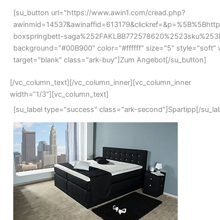
[su_button url="https://www.awin1.com/cread.php?
awinmid=14537&awinaffid=613179&clickref=&p=%5B%5Bht
boxspringbett-saga%252FAKLBB772578620%2523sku%25
background="#00B900" color="#ffffff" size="5" style="soft" 
target="blank" class="ark-buy"]Zum Angebot[/su_button]
[/vc_column_text][/vc_column_inner][vc_column_inner
width=“1/3″][vc_column_text]
[su_label type="success" class="ark-second"]Spartipp[/su_lab