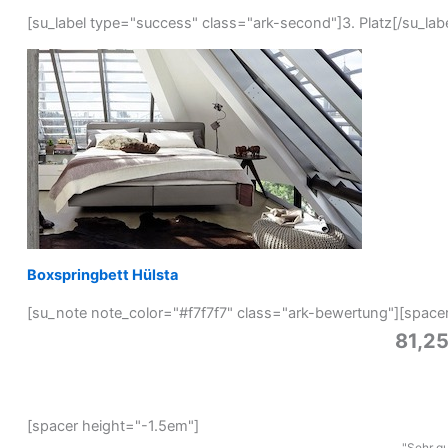
[su_label type="success" class="ark-second"]3. Platz[/su_labe
Boxspringbett Hülsta
[su_note note_color="#f7f7f7" class="ark-bewertung"][space
81,2
[spacer height="-1.5em"]
"Sehr gu