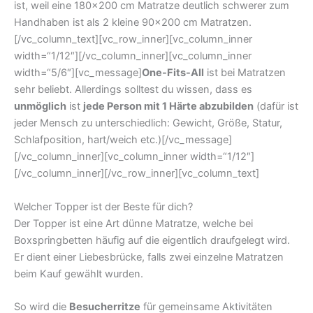
ist, weil eine 180×200 cm Matratze deutlich schwerer zum
Handhaben ist als 2 kleine 90×200 cm Matratzen.
[/vc_column_text][vc_row_inner][vc_column_inner
width=“1/12″][/vc_column_inner][vc_column_inner
width=“5/6″][vc_message]
One-Fits-All
ist bei Matratzen
sehr beliebt. Allerdings solltest du wissen, dass es
unmöglich
ist
jede Person mit 1 Härte abzubilden
(dafür ist
jeder Mensch zu unterschiedlich: Gewicht, Größe, Statur,
Schlafposition, hart/weich etc.)[/vc_message]
[/vc_column_inner][vc_column_inner width=“1/12″]
[/vc_column_inner][/vc_row_inner][vc_column_text]
Welcher Topper ist der Beste für dich?
Der Topper ist eine Art dünne Matratze, welche bei
Boxspringbetten häufig auf die eigentlich draufgelegt wird.
Er dient einer Liebesbrücke, falls zwei einzelne Matratzen
beim Kauf gewählt wurden.
So wird die
Besucherritze
für gemeinsame Aktivitäten