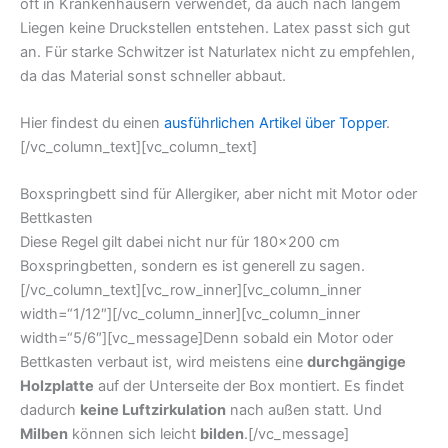
oft in Krankenhäusern verwendet, da auch nach langem
Liegen keine Druckstellen entstehen. Latex passt sich gut
an. Für starke Schwitzer ist Naturlatex nicht zu empfehlen,
da das Material sonst schneller abbaut.
Hier findest du einen
ausführlichen Artikel über Topper
.
[/vc_column_text][vc_column_text]
Boxspringbett sind für Allergiker, aber nicht mit Motor oder
Bettkasten
Diese Regel gilt dabei nicht nur für 180×200 cm
Boxspringbetten, sondern es ist generell zu sagen.
[/vc_column_text][vc_row_inner][vc_column_inner
width=“1/12″][/vc_column_inner][vc_column_inner
width=“5/6″][vc_message]Denn sobald ein Motor oder
Bettkasten verbaut ist, wird meistens eine
durchgängige
Holzplatte
auf der Unterseite der Box montiert. Es findet
dadurch
keine Luftzirkulation
nach außen statt. Und
Milben
können sich leicht
bilden
.[/vc_message]