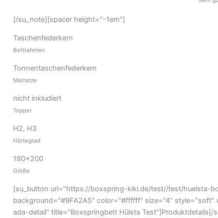
[/su_note][spacer height="-1em"]
Taschenfederkern
Bettrahmen
Tonnentaschenfederkern
Matratze
nicht inkludiert
Topper
H2, H3
Härtegrad
180x200
Größe
[su_button url="https://boxspring-kiki.de/test//test/huelsta-b
background="#9FA2A5" color="#ffffff" size="4" style="soft" 
ada-detail" title="Boxspringbett Hülsta Test"]Produktdetails[/