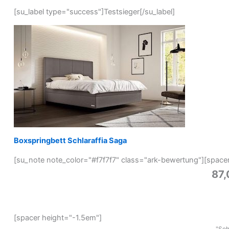
[su_label type="success"]Testsieger[/su_label]
Boxspringbett Schlaraffia Saga
[su_note note_color="#f7f7f7" class="ark-bewertung"][space
87
[spacer height="-1.5em"]
"Seh