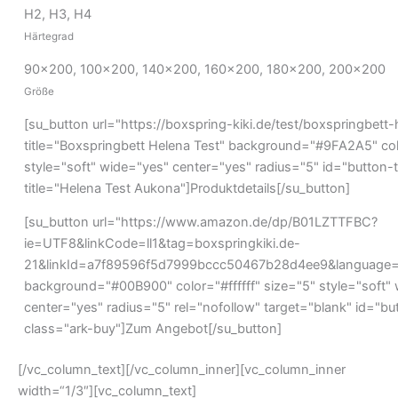
H2, H3, H4
Härtegrad
90x200, 100x200, 140x200, 160x200, 180x200, 200x200
Größe
[su_button url="https://boxspring-kiki.de/test/boxspringbett-
title="Boxspringbett Helena Test" background="#9FA2A5" colo
style="soft" wide="yes" center="yes" radius="5" id="button-t
title="Helena Test Aukona"]Produktdetails[/su_button]
[su_button url="https://www.amazon.de/dp/B01LZTTFBC?
ie=UTF8&linkCode=ll1&tag=boxspringkiki.de-
21&linkId=a7f89596f5d7999bccc50467b28d4ee9&language=de
background="#00B900" color="#ffffff" size="5" style="soft"
center="yes" radius="5" rel="nofollow" target="blank" id="b
class="ark-buy"]Zum Angebot[/su_button]
[/vc_column_text][/vc_column_inner][vc_column_inner
width=“1/3″][vc_column_text]