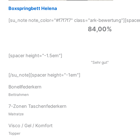
Boxspringbett Helena
[su_note note_color="#f7f7f7" class="ark-bewertung"][space
84,00%
[spacer height="-1.5em"]
"Sehr gut"
[/su_note][spacer height="-1em"]
Bonellfederkern
Bettrahmen
7-Zonen Taschenfederkern
Matratze
Visco / Gel / Komfort
Topper