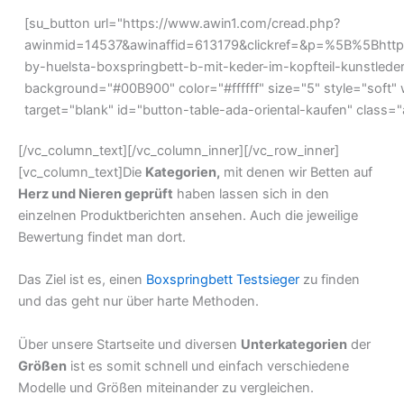
[su_button url="https://www.awin1.com/cread.php?
awinmid=14537&awinaffid=613179&clickref=&p=%5B%5B
by-huelsta-boxspringbett-b-mit-keder-im-kopfteil-kunst
background="#00B900" color="#ffffff" size="5" style="soft" 
target="blank" id="button-table-ada-oriental-kaufen" class
[/vc_column_text][/vc_column_inner][/vc_row_inner]
[vc_column_text]Die
Kategorien,
mit denen wir Betten auf
Herz und Nieren geprüft
haben lassen sich in den
einzelnen Produktberichten ansehen. Auch die jeweilige
Bewertung findet man dort.
Das Ziel ist es, einen
Boxspringbett Testsieger
zu finden
und das geht nur über harte Methoden.
Über unsere Startseite und diversen
Unterkategorien
der
Größen
ist es somit schnell und einfach verschiedene
Modelle und Größen miteinander zu vergleichen.