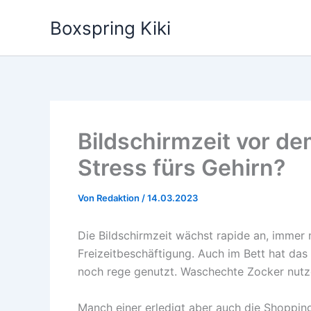
Zum
Boxspring Kiki
Inhalt
springen
Bildschirmzeit vor d
Stress fürs Gehirn?
Von
Redaktion
/
14.03.2023
Die Bildschirmzeit wächst rapide an, immer
Freizeitbeschäftigung. Auch im Bett hat da
noch rege genutzt. Waschechte Zocker nutze
Manch einer erledigt aber auch die Shoppin