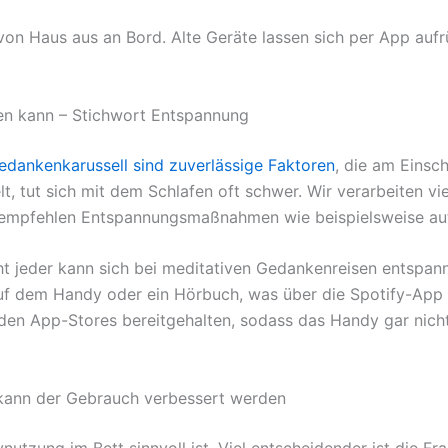
 von Haus aus an Bord. Alte Geräte lassen sich per App au
en kann – Stichwort Entspannung
edankenkarussell sind zuverlässige Faktoren
, die am Einsc
, tut sich mit dem Schlafen oft schwer. Wir verarbeiten vi
empfehlen Entspannungsmaßnahmen wie beispielsweise aut
cht jeder kann sich bei meditativen Gedankenreisen entspan
uf dem Handy oder ein Hörbuch, was über die Spotify-App a
en App-Stores bereitgehalten, sodass das Handy gar nic
 kann der Gebrauch verbessert werden
nutzung im Bett sinnvoll ist. Viel entscheidender ist die 