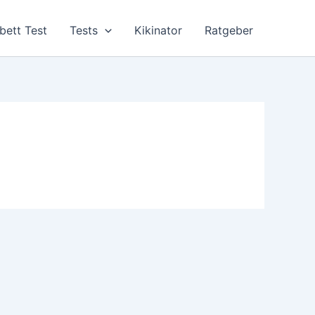
bett Test
Tests
Kikinator
Ratgeber