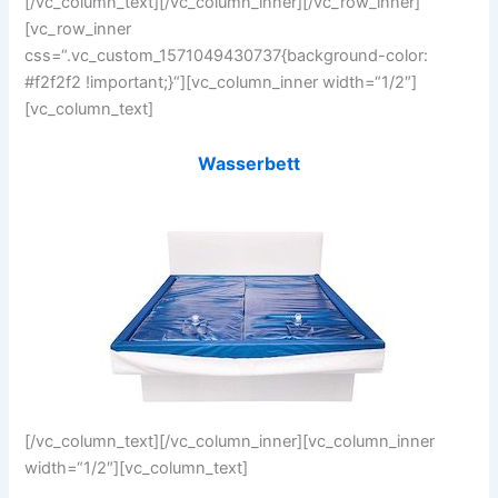
[/vc_column_text][/vc_column_inner][/vc_row_inner]
[vc_row_inner
css=“.vc_custom_1571049430737{background-color:
#f2f2f2 !important;}“][vc_column_inner width=“1/2″]
[vc_column_text]
Wasserbett
[/vc_column_text][/vc_column_inner][vc_column_inner
width=“1/2″][vc_column_text]