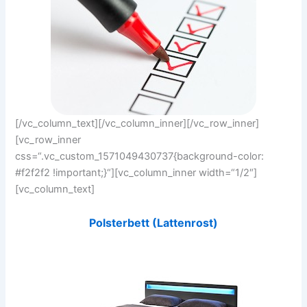
[/vc_column_text][/vc_column_inner][/vc_row_inner]
[vc_row_inner
css=“.vc_custom_1571049430737{background-color:
#f2f2f2 !important;}“][vc_column_inner width=“1/2″]
[vc_column_text]
Polsterbett (Lattenrost)