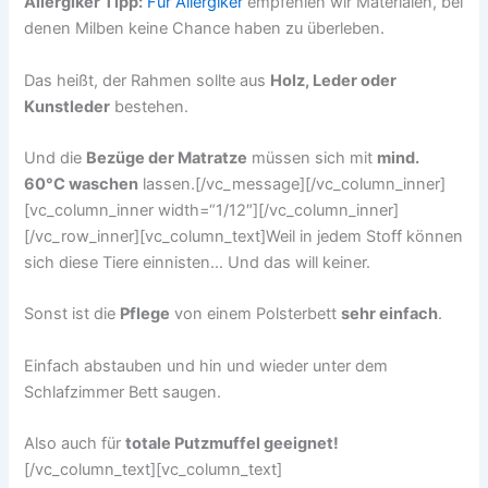
Allergiker Tipp:
Für Allergiker
empfehlen wir Materialen, bei
denen Milben keine Chance haben zu überleben.
Das heißt, der Rahmen sollte aus
Holz, Leder oder
Kunstleder
bestehen.
Und die
Bezüge der Matratze
müssen sich mit
mind.
60°C waschen
lassen.[/vc_message][/vc_column_inner]
[vc_column_inner width=“1/12″][/vc_column_inner]
[/vc_row_inner][vc_column_text]Weil in jedem Stoff können
sich diese Tiere einnisten… Und das will keiner.
Sonst ist die
Pflege
von einem Polsterbett
sehr einfach
.
Einfach abstauben und hin und wieder unter dem
Schlafzimmer Bett saugen.
Also auch für
totale Putzmuffel geeignet!
[/vc_column_text][vc_column_text]