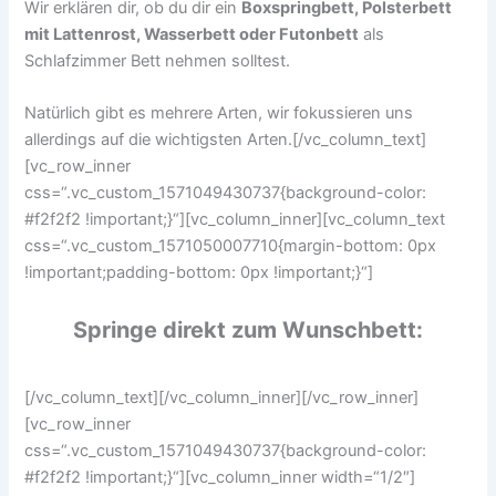
Wir erklären dir, ob du dir ein
Boxspringbett, Polsterbett
mit Lattenrost, Wasserbett oder Futonbett
als
Schlafzimmer Bett nehmen solltest.
Natürlich gibt es mehrere Arten, wir fokussieren uns
allerdings auf die wichtigsten Arten.[/vc_column_text]
[vc_row_inner
css=“.vc_custom_1571049430737{background-color:
#f2f2f2 !important;}“][vc_column_inner][vc_column_text
css=“.vc_custom_1571050007710{margin-bottom: 0px
!important;padding-bottom: 0px !important;}“]
Springe direkt zum Wunschbett:
[/vc_column_text][/vc_column_inner][/vc_row_inner]
[vc_row_inner
css=“.vc_custom_1571049430737{background-color:
#f2f2f2 !important;}“][vc_column_inner width=“1/2″]